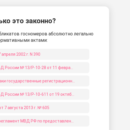
ько это законно?
бликатов госномеров абсолютно легально
нормативными актами:
апреля 2002 г. N 390
Указание ДОБДД МВД России № 13/Р-10-28 от 11 февраля 2009 года
ГОСТ Р 50577-93 «Знаки государственные регистрационные транспортных средств. Типы и основные размеры. Технические требования»
Указание ДОБДД МВД России № 13/Р-10-611 от 19 октября 2010 года
 7 августа 2013 г. № 605
Административный регламент МВД РФ по предоставлению государственной услуги по регистрации автомототранспортных средств и прицепов к ним