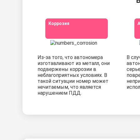
В
Коррозия
А
Из-за того, что автономера
В слу
изготавливают из металл, они
автон
подвержены коррозии в
серь
неблагоприятных условиях. В
повр
такой ситуации номер может
непр
нечитаемым, что является
испол
нарушением ПДД.