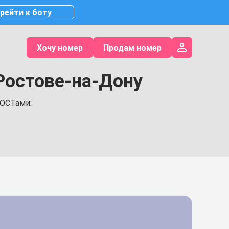
рейти к боту
Хочу номер
Продам номер
Ростове-на-Дону
ГОСТами: