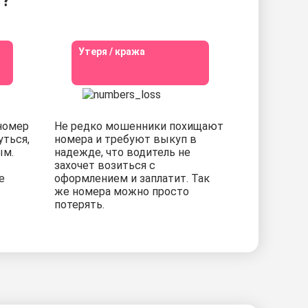
т?
Утеря / кража
номер
Не редко мошенники похищают
уться,
номера и требуют выкуп в
ым.
надежде, что водитель не
захочет возиться с
е
оформлением и заплатит. Так
же номера можно просто
потерять.