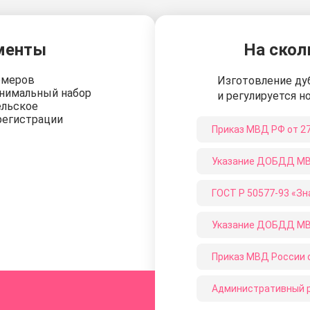
менты
На скол
омеров
Изготовление ду
нимальный набор
и регулируется 
ельское
регистрации
Приказ МВД РФ от 27 
Приказ МВД России от