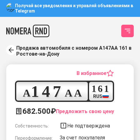
Получай все уведомления и управляй объявлениями в
Telegram
Продажа автомобиля с номером А147АА 161 в
Ростове-на-Дону
В избранное
1
4
7
1
6
1
А
А
А
RUS
682.500₽
Предложить свою цену
Не подтверждена
Собственность:
За счет покупателя
Переоформление: