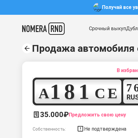
Получай все у
Срочный выкуп
Дубл
Продажа автомобиля 
В избра
1
8
1
А
С
Е
RU
35.000₽
Предложить свою цену
Не подтверждена
Собственность: