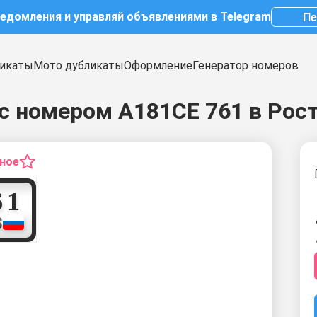
ведомления и управляй объявлениями в Telegram
Пе
икаты
Мото дубликаты
Оформление
Генератор номеров
с номером А181СЕ 761 в Рос
нное
7
6
1
S