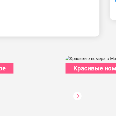
ре
Красивые ном