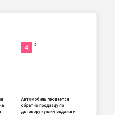
4
ля
Автомобиль продается
на
обратно продавцу по
и
договору купли-продажи и