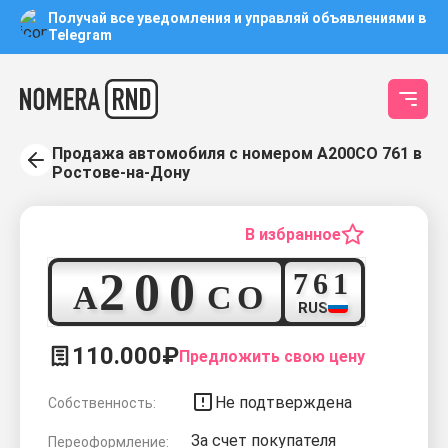
Получай все уведомления и управляй объявлениями в
Telegram
Продажа автомобиля с номером А200СО 761 в
Ростове-на-Дону
В избранное
2
0
0
7
6
1
А
С
О
RUS
110.000₽
Предложить свою цену
Не подтверждена
Собственность:
За счет покупателя
Переоформление: