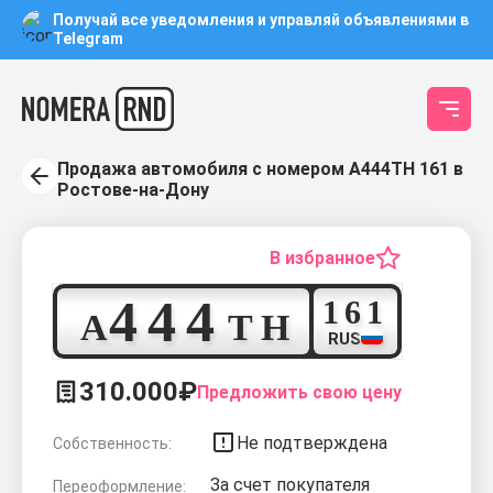
Получай все уведомления и управляй объявлениями в
Telegram
Продажа автомобиля с номером А444ТН 161 в
Ростове-на-Дону
В избранное
4
4
4
1
6
1
А
Т
Н
RUS
310.000₽
Предложить свою цену
Не подтверждена
Собственность:
За счет покупателя
Переоформление: