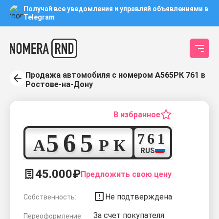
Получай все уведомления и управляй объявлениями в
Telegram
Продажа автомобиля с номером А565РК 761 в
Ростове-на-Дону
В избранное
5
6
5
7
6
1
А
Р
К
RUS
45.000₽
Предложить свою цену
Не подтверждена
Собственность:
За счет покупателя
Переоформление: