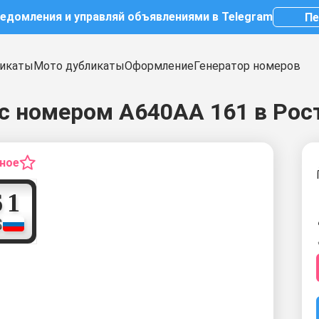
ведомления и управляй объявлениями в Telegram
Пе
икаты
Мото дубликаты
Оформление
Генератор номеров
с номером А640АА 161 в Рос
нное
1
6
1
S