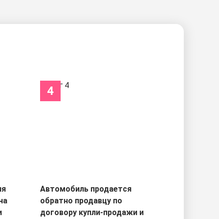
4
ля
Автомобиль продается
на
обратно продавцу по
и
договору купли-продажи и