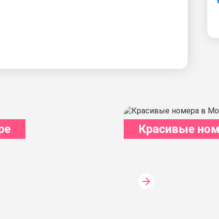
ре
Красивые ном