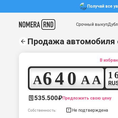
Получай все у
Срочный выкуп
Дубл
Продажа автомобиля 
В избра
6
4
0
А
А
А
RU
535.500₽
Предложить свою цену
Не подтверждена
Собственность: