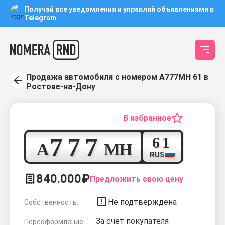
Получай все уведомления и управляй объявлениями в
Telegram
Продажа автомобиля с номером А777МН 61 в
Ростове-на-Дону
В избранное
7
7
7
6
1
А
М
Н
RUS
840.000₽
Предложить свою цену
Не подтверждена
Собственность:
За счет покупателя
Переоформление: