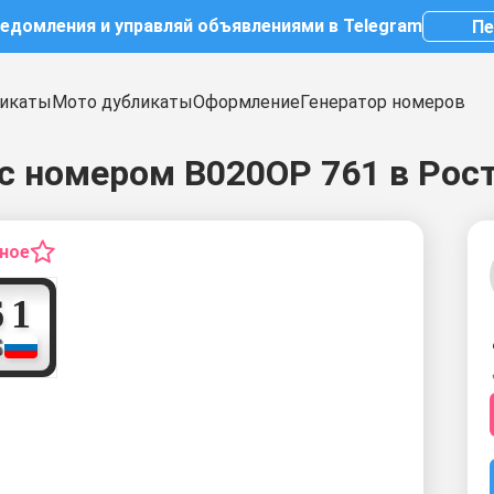
ведомления и управляй объявлениями в Telegram
Пе
икаты
Мото дубликаты
Оформление
Генератор номеров
с номером В020ОР 761 в Рос
нное
7
6
1
S