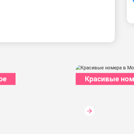
ре
Красивые ном