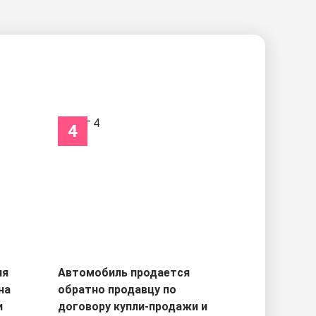
4
ля
Автомобиль продается
на
обратно продавцу по
и
договору купли-продажи и