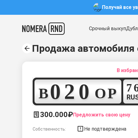
Получай все у
Срочный выкуп
Дубл
Продажа автомобиля 
В избра
0
2
0
В
О
Р
RU
300.000₽
Предложить свою цену
Не подтверждена
Собственность: