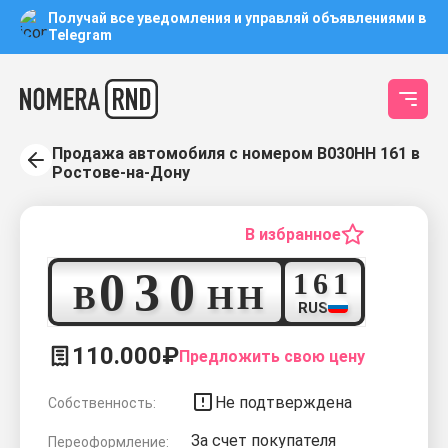
Получай все уведомления и управляй объявлениями в
Telegram
Продажа автомобиля с номером В030НН 161 в
Ростове-на-Дону
В избранное
0
3
0
1
6
1
В
Н
Н
RUS
110.000₽
Предложить свою цену
Не подтверждена
Собственность:
За счет покупателя
Переоформление: