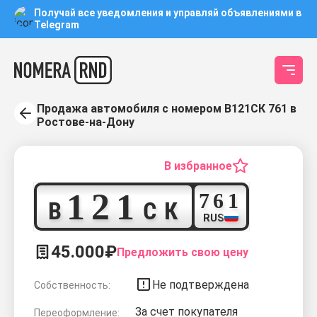
Получай все уведомления и управляй объявлениями в
Telegram
Продажа автомобиля с номером В121СК 761 в
Ростове-на-Дону
В избранное
1
2
1
7
6
1
В
С
К
RUS
45.000₽
Предложить свою цену
Не подтверждена
Собственность:
За счет покупателя
Переоформление: