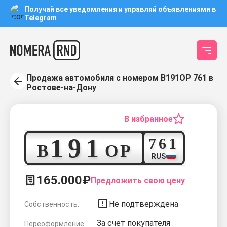
Получай все уведомления и управляй объявлениями в
Telegram
Продажа автомобиля с номером В191ОР 761 в
Ростове-на-Дону
В избранное
1
9
1
7
6
1
В
О
Р
RUS
165.000₽
Предложить свою цену
Не подтверждена
Собственность:
За счет покупателя
Переоформление: