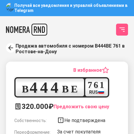
Получай все уведомления и управляй объявлениями в
Telegram
Продажа автомобиля с номером В444ВЕ 761 в
Ростове-на-Дону
В избранное
4
4
4
7
6
1
В
В
Е
RUS
320.000₽
Предложить свою цену
Не подтверждена
Собственность:
За счет покупателя
Переоформление: