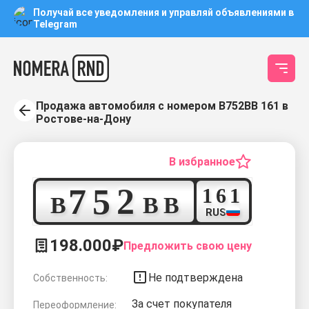
Получай все уведомления и управляй объявлениями в
Telegram
Продажа автомобиля с номером В752ВВ 161 в
Ростове-на-Дону
В избранное
7
5
2
1
6
1
В
В
В
RUS
198.000₽
Предложить свою цену
Не подтверждена
Собственность:
За счет покупателя
Переоформление: