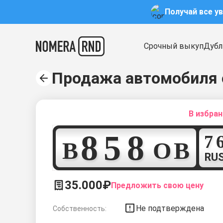
Получай все у
Срочный выкуп
Дубл
Продажа автомобиля 
В избра
8
5
8
В
О
В
RU
35.000₽
Предложить свою цену
Не подтверждена
Собственность: