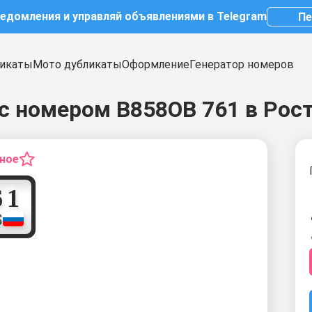
ведомления и управляй объявлениями в Telegram
Пе
икаты
Мото дубликаты
Оформление
Генератор номеров
с номером В858ОВ 761 в Рос
нное
7
6
1
S