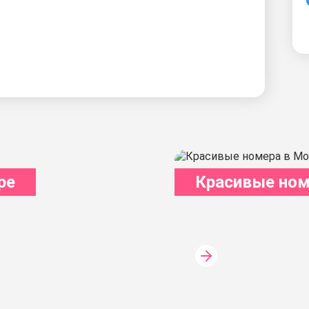
ре
Красивые ном