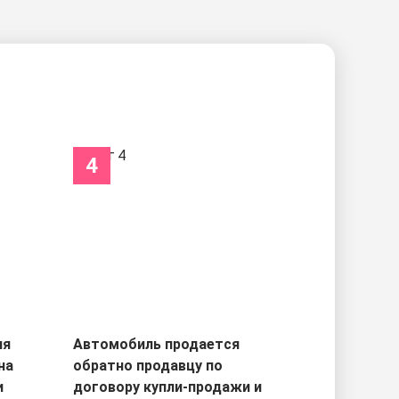
4
ля
Автомобиль продается
на
обратно продавцу по
и
договору купли-продажи и