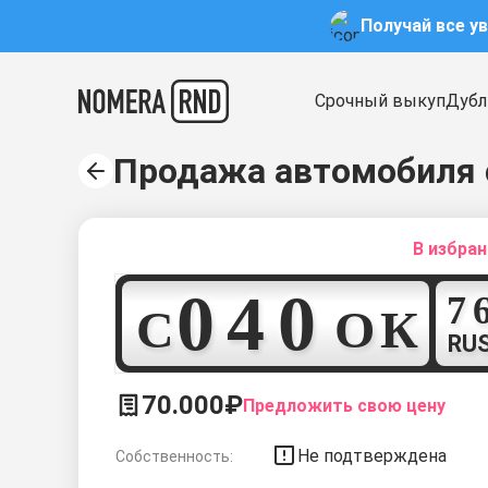
Получай все у
Срочный выкуп
Дубл
Продажа автомобиля 
В избра
0
4
0
С
О
К
RU
70.000₽
Предложить свою цену
Не подтверждена
Собственность: