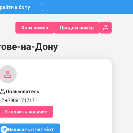
рейти к боту
Хочу номер
Продам номер
тове-на-Дону
Пользователь
+79081717171
Уточнить наличие
Написать в чат-бот