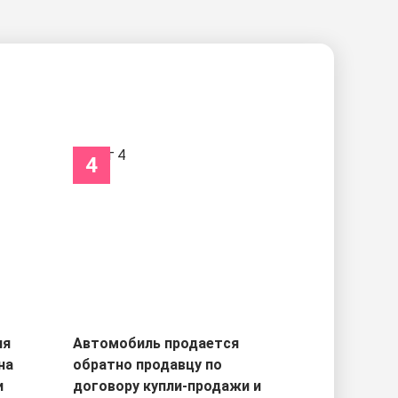
4
ля
Автомобиль продается
на
обратно продавцу по
и
договору купли-продажи и