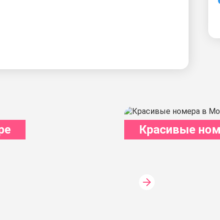
ре
Красивые ном