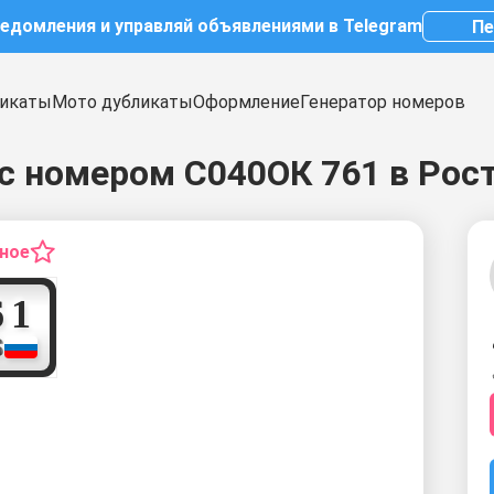
ведомления и управляй объявлениями в Telegram
Пе
икаты
Мото дубликаты
Оформление
Генератор номеров
с номером С040ОК 761 в Рос
нное
7
6
1
S