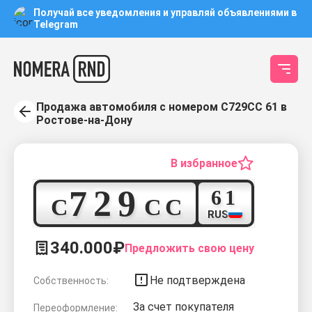
Получай все уведомления и управляй объявлениями в
Telegram
Продажа автомобиля с номером С729СС 61 в
Ростове-на-Дону
В избранное
7
2
9
6
1
С
С
С
RUS
340.000₽
Предложить свою цену
Не подтверждена
Собственность:
За счет покупателя
Переоформление: