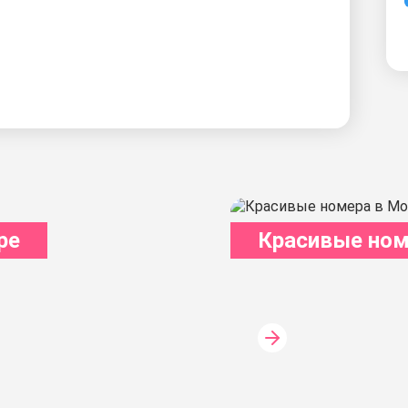
ре
Красивые ном