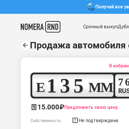
Получай все у
Срочный выкуп
Дубл
Продажа автомобиля 
В избра
1
3
5
Е
М
М
RU
15.000₽
Предложить свою цену
Не подтверждена
Собственность: