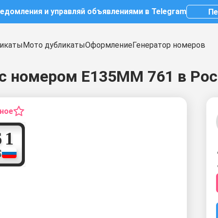
ведомления и управляй объявлениями в Telegram
Пе
икаты
Мото дубликаты
Оформление
Генератор номеров
с номером Е135ММ 761 в Рос
нное
7
6
1
S