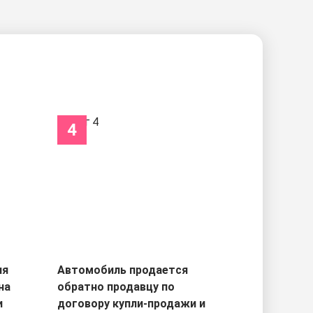
4
ля
Автомобиль продается
на
обратно продавцу по
и
договору купли-продажи и