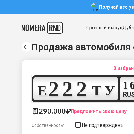
Получай все у
Срочный выкуп
Дубл
Продажа автомобиля 
В избра
2
2
2
Е
Т
У
RU
290.000₽
Предложить свою цену
Не подтверждена
Собственность: