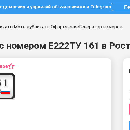
ведомления и управляй объявлениями в Telegram
Пе
икаты
Мото дубликаты
Оформление
Генератор номеров
с номером Е222ТУ 161 в Рос
нное
1
6
1
S