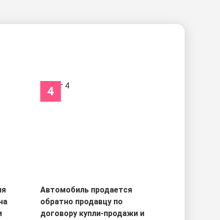
4
ля
Автомобиль продается
на
обратно продавцу по
и
договору купли-продажи и