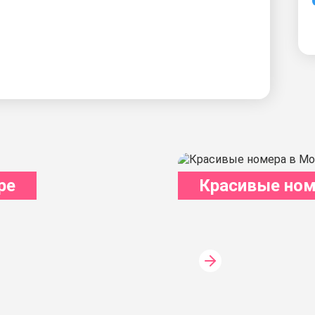
ре
Красивые ном