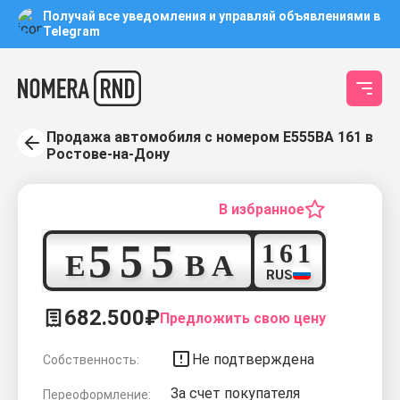
Получай все уведомления и управляй объявлениями в
Telegram
Продажа автомобиля с номером Е555ВА 161 в
Ростове-на-Дону
В избранное
5
5
5
1
6
1
Е
В
А
RUS
682.500₽
Предложить свою цену
Не подтверждена
Собственность:
За счет покупателя
Переоформление: