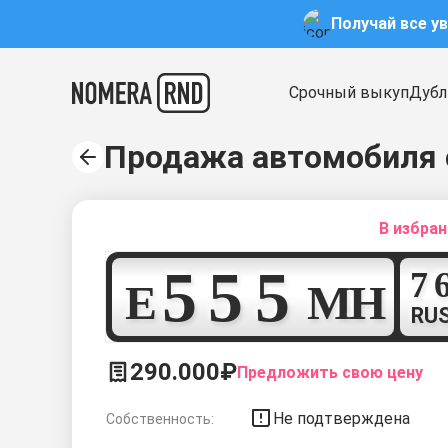
Получай все у
Срочный выкуп
Дубл
Продажа автомобиля 
В избра
5
5
5
Е
М
Н
RU
290.000₽
Предложить свою цену
Не подтверждена
Собственность: