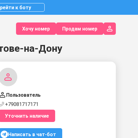
рейти к боту
Хочу номер
Продам номер
тове-на-Дону
Пользователь
+79081717171
Уточнить наличие
Написать в чат-бот