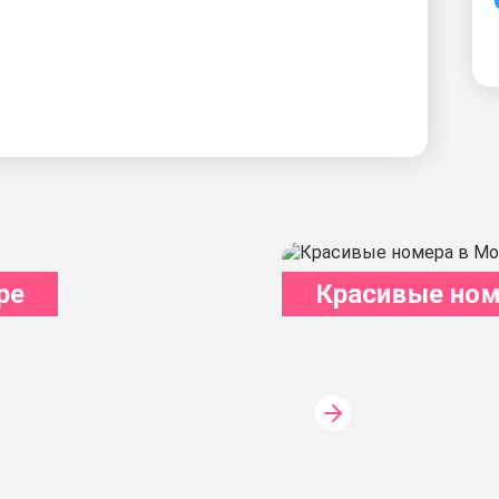
ре
Красивые ном