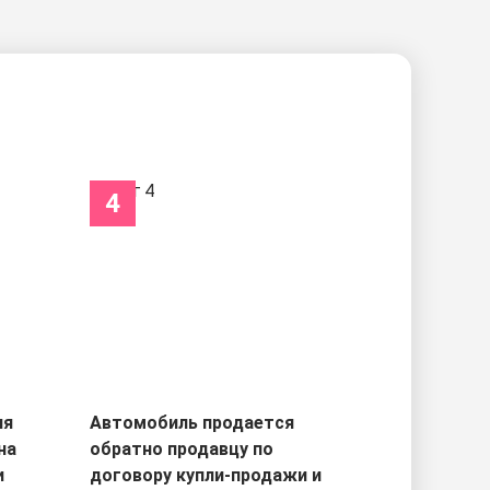
4
ля
Автомобиль продается
на
обратно продавцу по
и
договору купли-продажи и