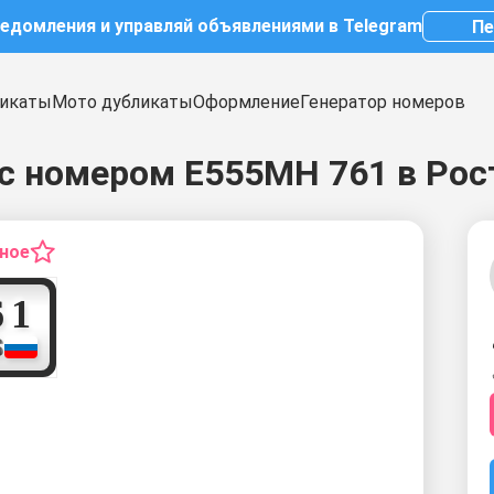
ведомления и управляй объявлениями в Telegram
Пе
икаты
Мото дубликаты
Оформление
Генератор номеров
с номером Е555МН 761 в Рос
нное
7
6
1
S