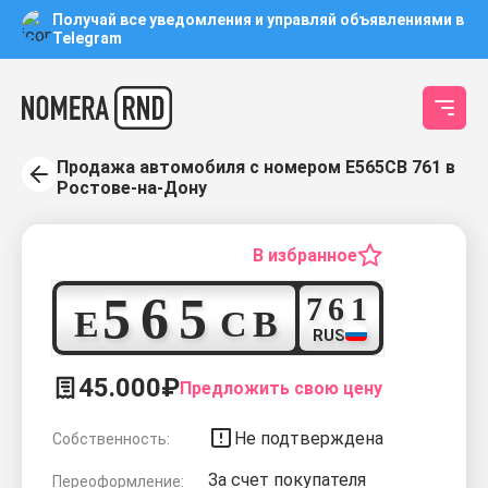
Получай все уведомления и управляй объявлениями в
Telegram
Продажа автомобиля с номером Е565СВ 761 в
Ростове-на-Дону
В избранное
5
6
5
7
6
1
Е
С
В
RUS
45.000₽
Предложить свою цену
Не подтверждена
Собственность:
За счет покупателя
Переоформление: