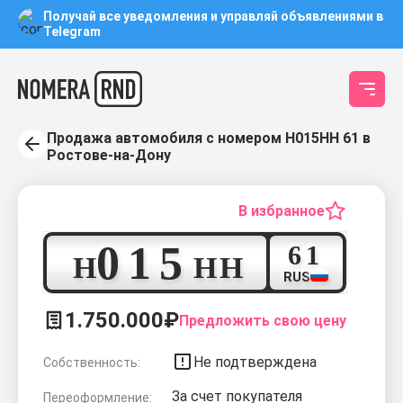
Получай все уведомления и управляй объявлениями в
Telegram
Продажа автомобиля с номером Н015НН 61 в
Ростове-на-Дону
В избранное
0
1
5
6
1
Н
Н
Н
RUS
1.750.000₽
Предложить свою цену
Не подтверждена
Собственность:
За счет покупателя
Переоформление: