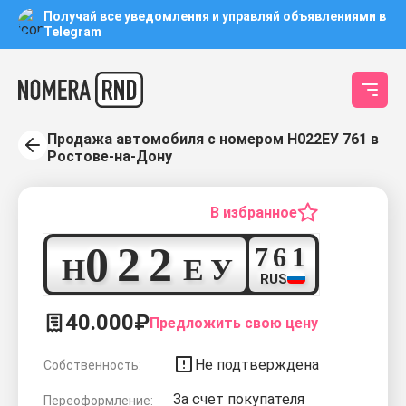
Получай все уведомления и управляй объявлениями в
Telegram
Продажа автомобиля с номером Н022ЕУ 761 в
Ростове-на-Дону
В избранное
0
2
2
7
6
1
Н
Е
У
RUS
40.000₽
Предложить свою цену
Не подтверждена
Собственность:
За счет покупателя
Переоформление: