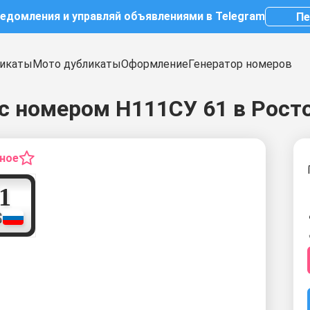
ведомления и управляй объявлениями в Telegram
Пе
икаты
Мото дубликаты
Оформление
Генератор номеров
с номером Н111СУ 61 в Рост
нное
6
1
S