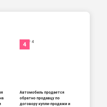
4
ля
Автомобиль продается
на
обратно продавцу по
и
договору купли-продажи и