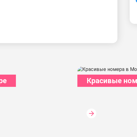
ре
Красивые ном