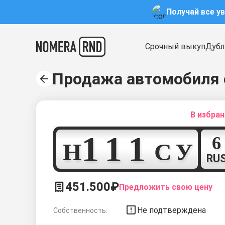
Получай все у
Срочный выкуп
Дубл
Продажа автомобиля 
В избра
1
1
1
Н
С
У
RU
451.500₽
Предложить свою цену
Не подтверждена
Собственность: