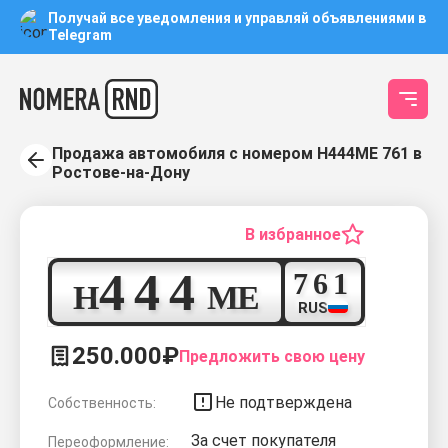
Получай все уведомления и управляй объявлениями в
Telegram
Продажа автомобиля с номером Н444МЕ 761 в
Ростове-на-Дону
В избранное
4
4
4
7
6
1
Н
М
Е
RUS
250.000₽
Предложить свою цену
Не подтверждена
Собственность:
За счет покупателя
Переоформление: