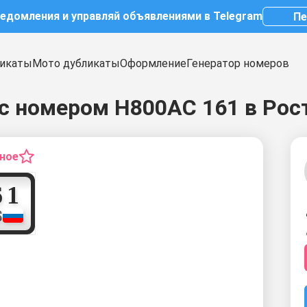
ведомления и управляй объявлениями в Telegram
Пе
икаты
Мото дубликаты
Оформление
Генератор номеров
с номером Н800АС 161 в Рос
нное
1
6
1
S