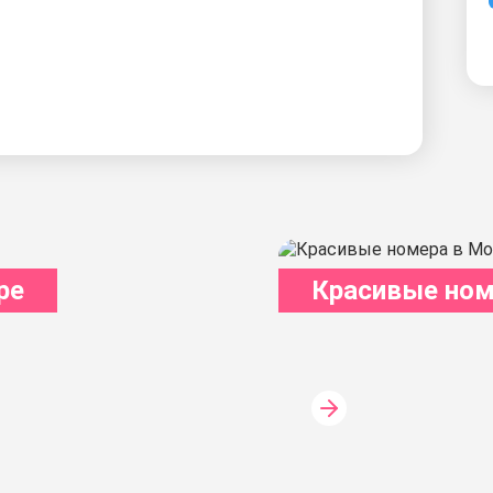
ре
Красивые ном