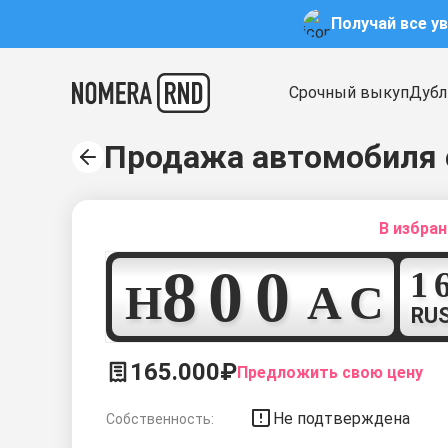
Получай все у
Срочный выкуп
Дубл
Продажа автомобиля 
В избра
8
0
0
Н
А
С
RU
165.000₽
Предложить свою цену
Не подтверждена
Собственность: