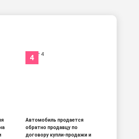
4
ля
Автомобиль продается
на
обратно продавцу по
и
договору купли-продажи и