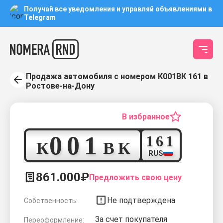
Получай все уведомления и управляй объявлениями в
Telegram
Продажа автомобиля с номером К001ВК 161 в
Ростове-на-Дону
В избранное
0
0
1
1
6
1
К
В
К
RUS
861.000₽
Предложить свою цену
Не подтверждена
Собственность:
За счет покупателя
Переоформление: