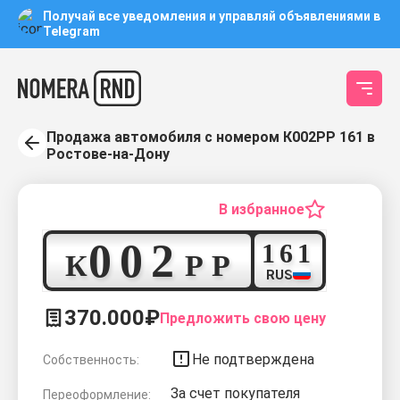
Получай все уведомления и управляй объявлениями в
Telegram
Продажа автомобиля с номером К002РР 161 в
Ростове-на-Дону
В избранное
0
0
2
1
6
1
К
Р
Р
RUS
370.000₽
Предложить свою цену
Не подтверждена
Собственность:
За счет покупателя
Переоформление: