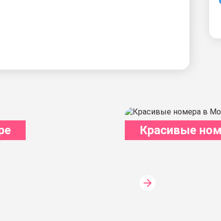
ре
Красивые ном