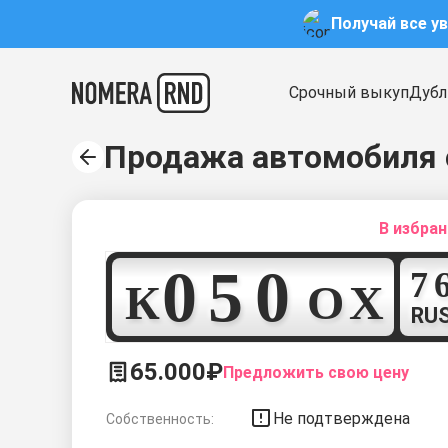
Получай все у
Срочный выкуп
Дубл
Продажа автомобиля 
В избра
0
5
0
К
О
Х
RU
65.000₽
Предложить свою цену
Не подтверждена
Собственность: