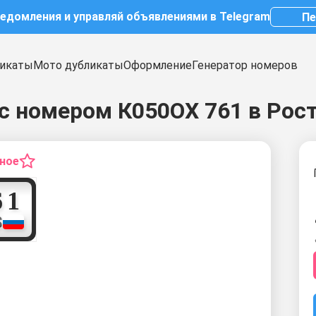
ведомления и управляй объявлениями в Telegram
Пе
икаты
Мото дубликаты
Оформление
Генератор номеров
с номером К050ОХ 761 в Рос
нное
7
6
1
S