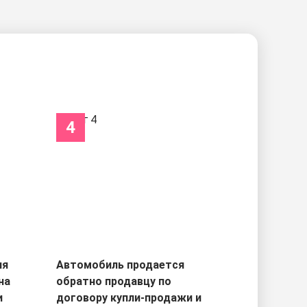
4
ля
Автомобиль продается
на
обратно продавцу по
и
договору купли-продажи и