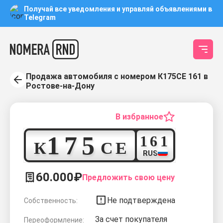
Получай все уведомления и управляй объявлениями в
Telegram
Продажа автомобиля с номером К175СЕ 161 в
Ростове-на-Дону
В избранное
1
7
5
1
6
1
К
С
Е
RUS
60.000₽
Предложить свою цену
Не подтверждена
Собственность:
За счет покупателя
Переоформление: