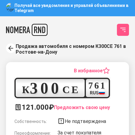
Получай все уведомления и управляй объявлениями в
Telegram
Продажа автомобиля с номером К300СЕ 761 в
Ростове-на-Дону
В избранное
3
0
0
7
6
1
К
С
Е
RUS
121.000₽
Предложить свою цену
Не подтверждена
Собственность:
За счет покупателя
Переоформление: