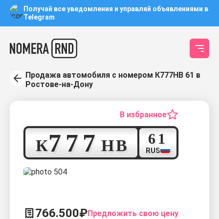
Получай все уведомления и управляй объявлениями в
Telegram
Продажа автомобиля с номером К777НВ 61 в
Ростове-на-Дону
В избранное
7
7
7
6
1
К
Н
В
RUS
766.500₽
Предложить свою цену