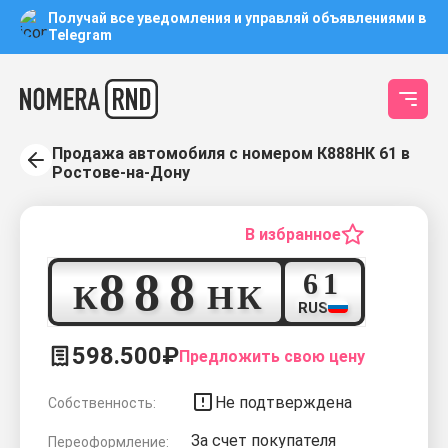
Получай все уведомления и управляй объявлениями в
Telegram
Продажа автомобиля с номером К888НК 61 в
Ростове-на-Дону
В избранное
8
8
8
6
1
К
Н
К
RUS
598.500₽
Предложить свою цену
Не подтверждена
Собственность:
За счет покупателя
Переоформление: