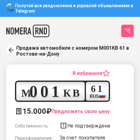
Получай все уведомления и управляй объявлениями в
Telegram
Продажа автомобиля с номером М001КВ 61 в
Ростове-на-Дону
В избранное
0
0
1
6
1
М
К
В
RUS
15.000₽
Предложить свою цену
Не подтверждена
Собственность:
За счет покупателя
Переоформление: