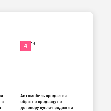
4
ля
Автомобиль продается
на
обратно продавцу по
и
договору купли-продажи и