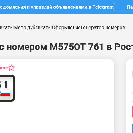
ведомления и управляй объявлениями в Telegram
Пе
икаты
Мото дубликаты
Оформление
Генератор номеров
с номером М575ОТ 761 в Рос
нное
7
6
1
S