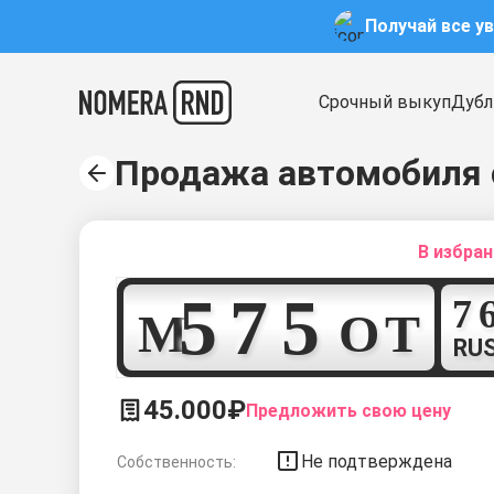
Получай все у
Срочный выкуп
Дубл
Продажа автомобиля 
В избра
5
7
5
М
О
Т
RU
45.000₽
Предложить свою цену
Не подтверждена
Собственность: