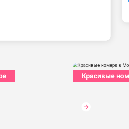
ре
Красивые ном