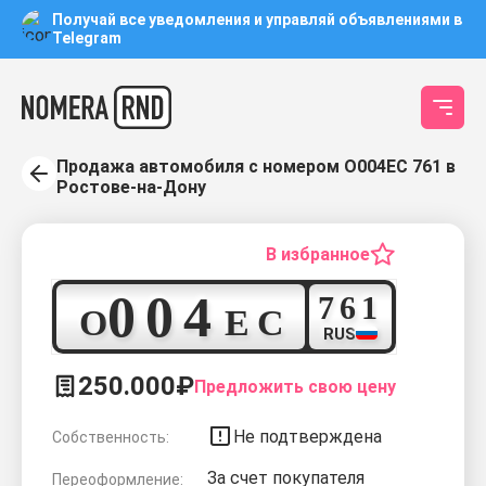
Получай все уведомления и управляй объявлениями в
Telegram
Продажа автомобиля с номером О004ЕС 761 в
Ростове-на-Дону
В избранное
0
0
4
7
6
1
О
Е
С
RUS
250.000₽
Предложить свою цену
Не подтверждена
Собственность:
За счет покупателя
Переоформление: