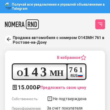
Получай все уведомления и управляй объявлениями в
Telegram
Продажа автомобиля с номером О143МН 761 в
Ростове-на-Дону
В избранное
1
4
3
7
6
1
О
М
Н
RUS
15.000₽
Предложить свою цену
Не подтверждена
Собственность:
За счет покупателя
Переоформление: