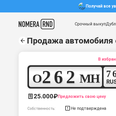
Получай все у
Срочный выкуп
Дубл
Продажа автомобиля 
В избра
2
6
2
О
М
Н
RU
25.000₽
Предложить свою цену
Не подтверждена
Собственность: