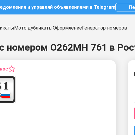
ведомления и управляй объявлениями в Telegram
Пе
икаты
Мото дубликаты
Оформление
Генератор номеров
с номером О262МН 761 в Рос
нное
7
6
1
S