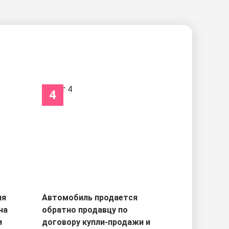
4
ля
Автомобиль продается
на
обратно продавцу по
и
договору купли-продажи и