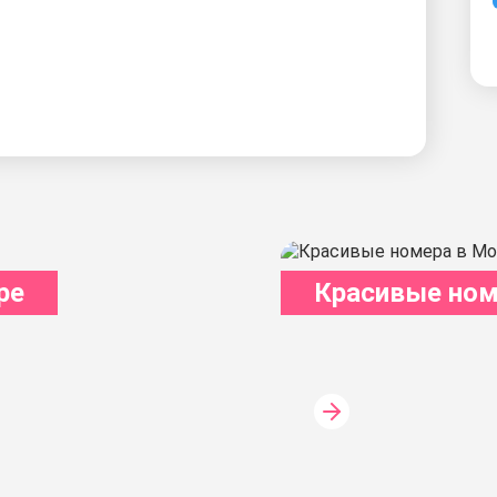
ре
Красивые ном