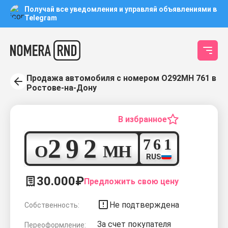
Получай все уведомления и управляй объявлениями в
Telegram
Продажа автомобиля с номером О292МН 761 в
Ростове-на-Дону
В избранное
2
9
2
7
6
1
О
М
Н
RUS
30.000₽
Предложить свою цену
Не подтверждена
Собственность:
За счет покупателя
Переоформление: