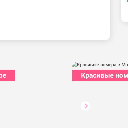
ре
Красивые ном