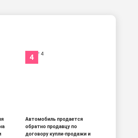
4
ля
Автомобиль продается
на
обратно продавцу по
и
договору купли-продажи и