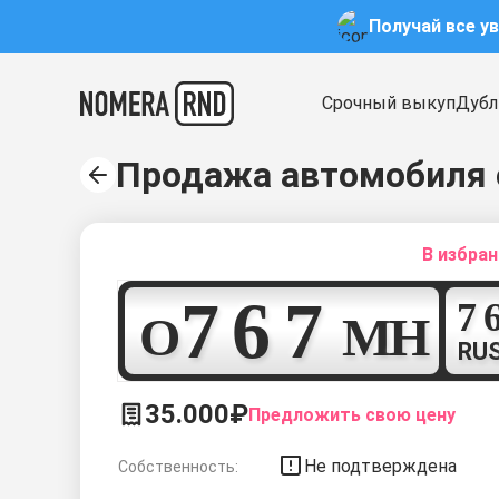
Получай все у
Срочный выкуп
Дубл
Продажа автомобиля 
В избра
7
6
7
О
М
Н
RU
35.000₽
Предложить свою цену
Не подтверждена
Собственность: