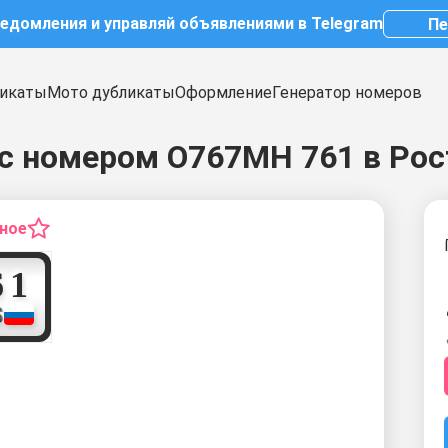
ведомления и управляй объявлениями в Telegram
Пе
икаты
Мото дубликаты
Оформление
Генератор номеров
с номером О767МН 761 в Рос
нное
7
6
1
S