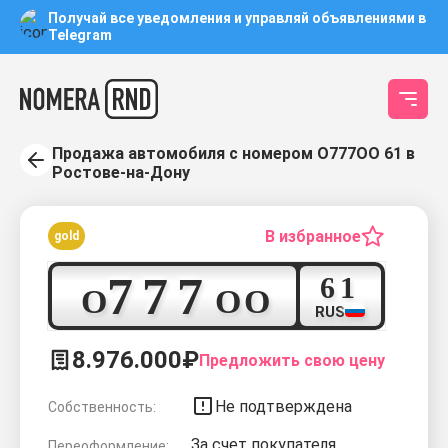
Получай все уведомления и управляй объявлениями в
Telegram
Продажа автомобиля с номером О777ОО 61 в
Ростове-на-Дону
В избранное
gold
7
7
7
6
1
О
О
О
RUS
8.976.000₽
Предложить свою цену
Не подтверждена
Собственность:
За счет покупателя
Переоформление: