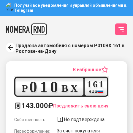
Получай все уведомления и управляй объявлениями в
Telegram
Продажа автомобиля с номером Р010ВХ 161 в
Ростове-на-Дону
В избранное
0
1
0
1
6
1
Р
В
Х
RUS
143.000₽
Предложить свою цену
Не подтверждена
Собственность:
За счет покупателя
Переоформление: