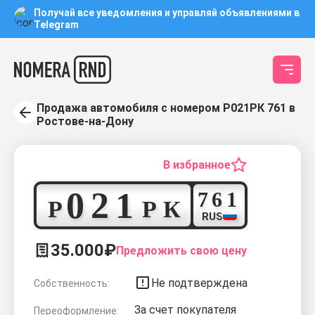
Получай все уведомления и управляй объявлениями в
Telegram
Продажа автомобиля с номером Р021РК 761 в
Ростове-на-Дону
В избранное
0
2
1
7
6
1
Р
Р
К
RUS
35.000₽
Предложить свою цену
Не подтверждена
Собственность:
За счет покупателя
Переоформление: