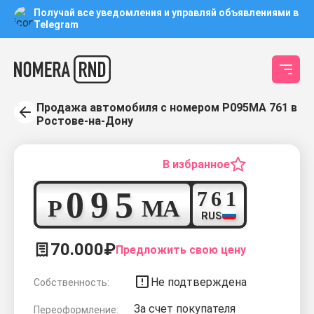
Получай все уведомления и управляй объявлениями в
Telegram
Продажа автомобиля с номером Р095МА 761 в
Ростове-на-Дону
В избранное
0
9
5
7
6
1
Р
М
А
RUS
70.000₽
Предложить свою цену
Не подтверждена
Собственность:
За счет покупателя
Переоформление: