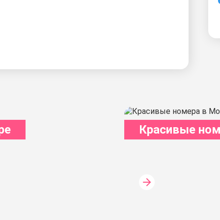
ре
Красивые ном