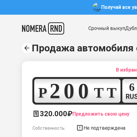
Получай все у
Срочный выкуп
Дубл
Продажа автомобиля 
В избра
2
0
0
Р
Т
Т
RU
320.000₽
Предложить свою цену
Не подтверждена
Собственность: