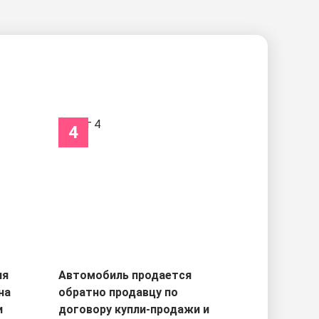
4
ля
Автомобиль продается
на
обратно продавцу по
и
договору купли-продажи и