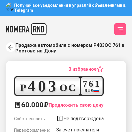
Получай все уведомления и управляй объявлениями в
Telegram
Продажа автомобиля с номером Р403ОС 761 в
Ростове-на-Дону
В избранное
4
0
3
7
6
1
Р
О
С
RUS
60.000₽
Предложить свою цену
Не подтверждена
Собственность:
За счет покупателя
Переоформление: