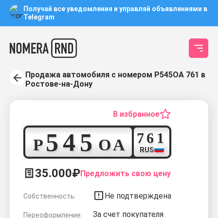
Получай все уведомления и управляй объявлениями в
Telegram
Продажа автомобиля с номером Р545ОА 761 в
Ростове-на-Дону
В избранное
5
4
5
7
6
1
Р
О
А
RUS
35.000₽
Предложить свою цену
Не подтверждена
Собственность:
За счет покупателя
Переоформление: