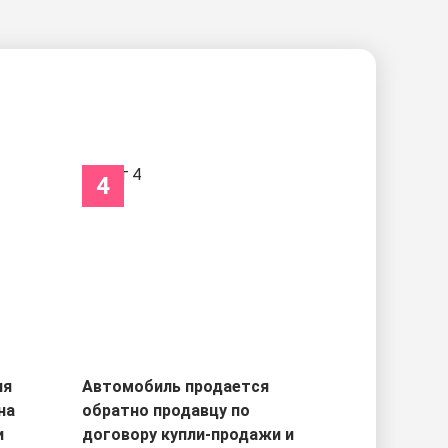
4
ля
Автомобиль продается
на
обратно продавцу по
и
договору купли-продажи и