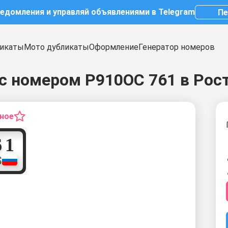
ведомления и управляй объявлениями в Telegram
Пе
икаты
Мото дубликаты
Оформление
Генератор номеров
с номером Р910ОС 761 в Рос
нное
7
6
1
S