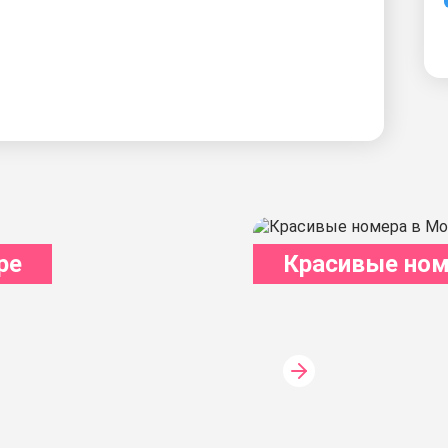
ре
Красивые ном