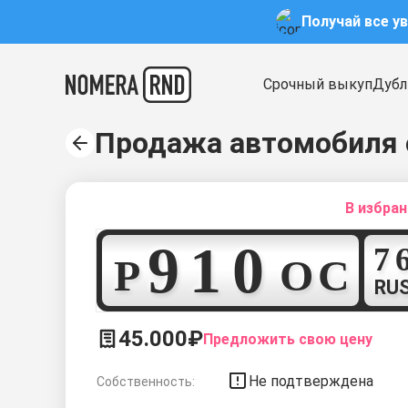
Получай все у
Срочный выкуп
Дубл
Продажа автомобиля 
В избра
9
1
0
Р
О
С
RU
45.000₽
Предложить свою цену
Не подтверждена
Собственность: