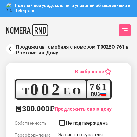
Получай все уведомления и управляй объявлениями в
Telegram
Продажа автомобиля с номером Т002ЕО 761 в
Ростове-на-Дону
В избранное
0
0
2
7
6
1
Т
Е
О
RUS
300.000₽
Предложить свою цену
Не подтверждена
Собственность:
За счет покупателя
Переоформление: